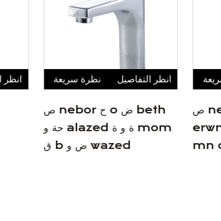
يعة
انظر التفاصيل
نظرة سريعة
انظر ا
ص nebor ح o ض chal ك
ص nebor ح o ض beth
 adi ث
حة و alazed ة و ة mom
ق b ض و wazed