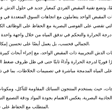
 المقبض الواحد يتعاملون مع اتجاهات السوق المتعددة في وق
 التي تقضي على الفوضى البصرية مع الحفاظ على الوظائف الكا
رجة الحرارة والتحكم في تدفق المياه من خلال واجهة واحدة أن
الجمالي فحسب، بل يعمل أيضًا على تحسين إمكانية الوصول للمستخدمين من جميع الأعمار والقدرات.
لاطات الدش التجريبية ذات المقبض الواحد، مع إجراء أبحاث كب
فوريًا لدرجة الحرارة وأداءً ثابتًا حتى في ظل ظروف ضغط الم
لى المياه المدمجة مباشرة في تصميمات الخلاطات، بما في ذلك
تجات، حيث يستخدم المنتجون السبائك المقاومة للتآكل، ومكونا
ذبية البصرية. يعكس الاهتمام بجودة المواد ودقة التصنيع التز
المتطلب مع الحفاظ على خصائصها الوظيفية والجمالية على مدى فترات طويلة.