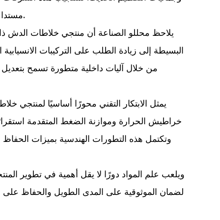
مستدامًا، وتضع تقنية المقبض الفردي كمعيار جديد في حلول الدش عبر التطبيقات السكنية والتجارية في جميع أنحاء العالم.
يلاحظ محللو الصناعة أن منتجي خلاطات الدش ذات
البسيطة إلى زيادة الطلب على التركيبات الانسيابية
من خلال آليات داخلية متطورة تسمح بتعديل د
يمثل الابتكار التقني محورًا أساسيًا لمنتجي خ
خراطيش الحرارة وموازنة الضغط المتقدمة استقرارًا 
وتكتمل هذه التطورات الهندسية بميزات الحفاظ ع
ويلعب علم المواد دورًا لا يقل أهمية في تطوير المن
لضمان الموثوقية على المدى الطويل والحفاظ على الجا