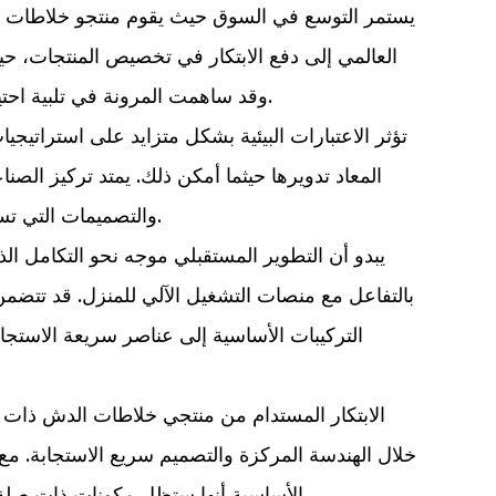
يستمر التوسع في السوق حيث يقوم منتجو خلاطات الدش
العالمي إلى دفع الابتكار في تخصيص المنتجات، حي
وقد ساهمت المرونة في تلبية احتياجات السوق المتنوعة مع الحفاظ على معايير الجودة المتسقة في توسيع نطاق القبول عبر مناطق جغرافية متعددة.
تؤثر الاعتبارات البيئية بشكل متزايد على استراتي
المعاد تدويرها حيثما أمكن ذلك. يمتد تركيز الصنا
والتصميمات التي تسهل الإصلاح بدلاً من الاستبدال، بما يتماشى مع مبادئ الاقتصاد الدائري التي تكتسب قوة جذب في جميع أنحاء العالم.
يبدو أن التطوير المستقبلي موجه نحو التكامل 
بالتفاعل مع منصات التشغيل الآلي للمنزل. قد تتضمن
التركيبات الأساسية إلى عناصر سريعة الاستجابة ل
الابتكار المستدام من
منتجي خلاطات الدش ذات ال
خلال الهندسة المركزة والتصميم سريع الاستجابة. م
الأساسية أنها ستظل مكونات ذات صلة بالحياة العصرية، مع تحقيق التوازن بين الوظيفة العملية والتطور التكنولوجي والمسؤولية البيئية على قدم المساواة.