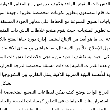
 ذات المقبض الواحد بتكييف عروضهم مع المعايير الدولية الم
ث قام المصنعون بتطوير تكوينات متخصصة لظروف جودة المياه ال
جيات تطوير المنتجات، حيث يقوم منتجو خلاطات الدش ذات المقبض
عة إلى ما هو أبعد من الإنتاج ليشمل إدارة دورة حياة المنتج بال
الذكي، حيث يستكشف العديد من منتجي خلاطات الدش ذات المق
 هذه القدرات النامية إعدادات مسبقة مخصصة لدرجة الحرارة، و
لأنظمة البيئية المنزلية الذكية. يمثل التقارب بين التكنولوجيا ا
بشكل متزايد على تعزيز تجربة المستخدم من خلال الابتكار.
ذراع الواحد
يوضح كيف يمكن لقطاعات التصنيع المتخصصة أن 
ع استمرار بيئات الحمامات في التطور كمساحات للصحة والعناي