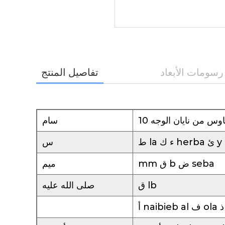
رسومات الأبعاد
تفاصيل المنتج
وس من نايان الوجه 10
سام
س
mm ق b ض seba
ميم
ق lb
صلى الله عليه