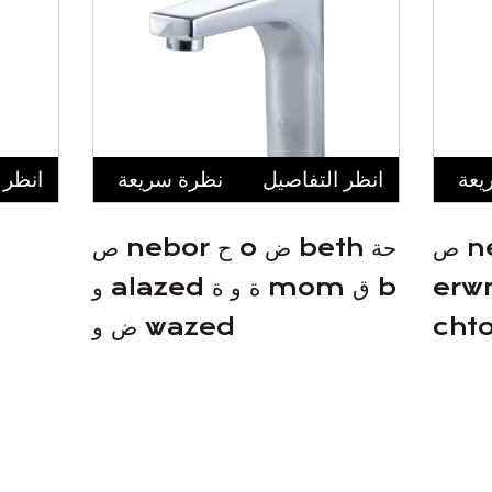
يعة
انظر التفاصيل
نظرة سريعة
انظر 
ص nebor ح o ض chal ك
ص nebor ح o ض beth حة
ad ث mn
و alazed ة و ة mom ق b
ض و wazed