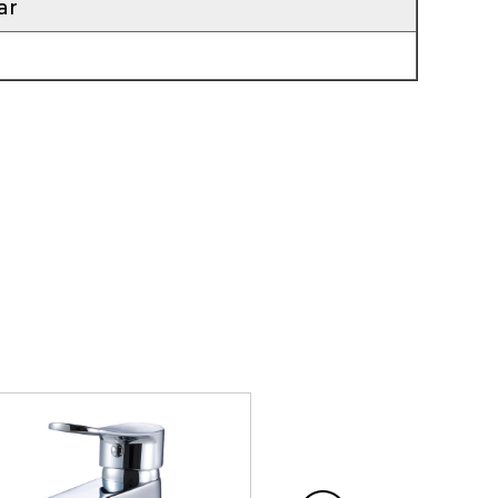
304 أ nebob mn al ف ola ذ chlm