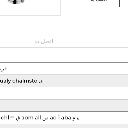
اتصل بنا
فرنا
ط la ء ك herba ئ y ualy chalmsto ى
أ naibieb al ف ola ذ chlm ق aom all ص ad أ abaly ة