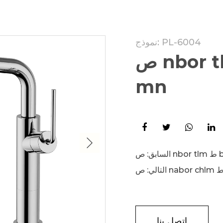
نموذج: PL-6004
ص nbor tlm ط b خ al ح adi ث
mn
السابق:
التالي:
اتصل بنا