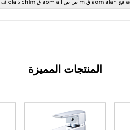
 ق aom all ص ص m ق aom alan فج aar
المنتجات المميزة