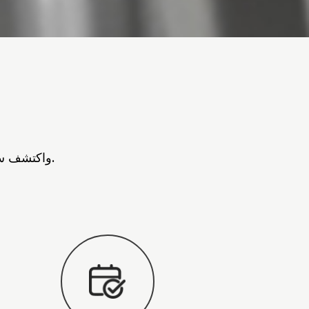
انغمس في عالم MUYU واكتشف سبب كوننا خبراء الأدوات الصحية العالميين لديك.