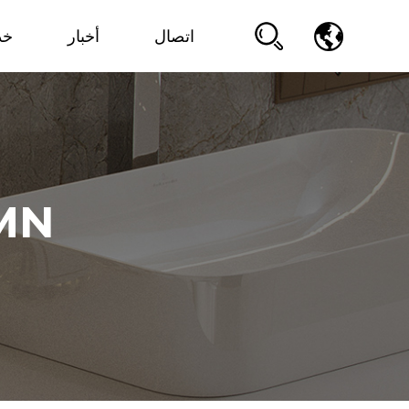
اتصال
أخبار
خد
ص NBOR TLM ط B خ AL