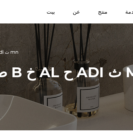
مة
منتج
عن
بيت
ص nbor tlm ط b خ al ح adi ث mn
 ح ADI ث MN