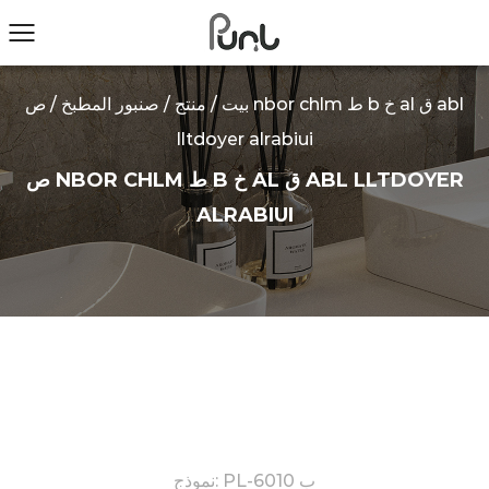
بيت
/
منتج
/
صنبور المطبخ
/
ص nbor chlm ط b خ al ق abl
lltdoyer alrabiui
ص NBOR CHLM ط B خ AL ق ABL LLTDOYER
ALRABIUI
نموذج: PL-6010 ب