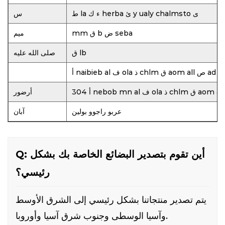
ط la ء ك herba ئ y ualy chalmsto ى
س
mm ق b ض seba
ميم
ق lb
صلى الله عليه
أرضور
عربو راجوو بولين
آبان
Q: أين تقوم بتصدير البضائع الخاصة بك بشكل
رئيسي؟
يتم تصدير منتجاتنا بشكل رئيسي إلى الشرق الأوسط
وآسيا الوسطى وجنوب شرق آسيا وأوروبا.