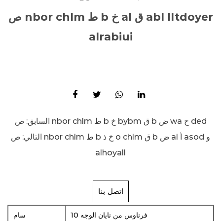
ص nbor chlm ط b خ al ق abl lltdoyer
alrabiui
ص nbor chlm ط b خ bybm ق b ض wa ح ded
السابق:
التالي:
ص nbor chlm ط b خ ذ o chlm ق b ض al أ asod و
alhoyall
اتصل بنا
فرناوس من نايان الوجه 10
سام